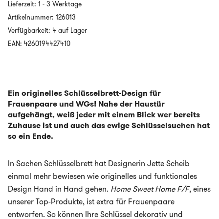
Lieferzeit:
1 - 3 Werktage
HOME
SWEET
Artikelnummer:
126013
HOME
Verfügbarkeit: 4 auf Lager
-
Frau
EAN: 4260194427410
&
Frau
Menge
Ein originelles Schlüsselbrett-Design für
Frauenpaare und WGs! Nahe der Haustür
aufgehängt, weiß jeder mit einem Blick wer bereits
Zuhause ist und auch das ewige Schlüsselsuchen hat
so ein Ende.
In Sachen Schlüsselbrett hat Designerin Jette Scheib
einmal mehr bewiesen wie originelles und funktionales
Design Hand in Hand gehen.
Home Sweet Home F/F
, eines
unserer Top-Produkte, ist extra für Frauenpaare
entworfen. So können Ihre Schlüssel dekorativ und