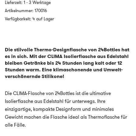
Lieferzeit:
1 - 3 Werktage
Isolierflasche
aus
Artikelnummer:
170016
Edelstahl
Verfügbarkeit: 4 auf Lager
-
500ml
-
Ebony
Rose
Menge
Die stilvolle Thermo-Designflasche von 24Bottles hat
es in sich. Mit der CLIMA Isolierflasche aus Edelstahl
bleiben Getränke bis 24 Stunden lang kalt oder 12
Stunden warm. Eine klimaschonende und Umwelt-
verschönernde Stilikone!
Die CLIMA-Flasche von 24Bottles ist die ultimative
Isolierflasche aus Edelstahl für unterwegs. Ihre
einzigartige, kompakte Designform und minimales
Gewicht machen die Flasche ideal als Thermoflasche für
alle Fälle.