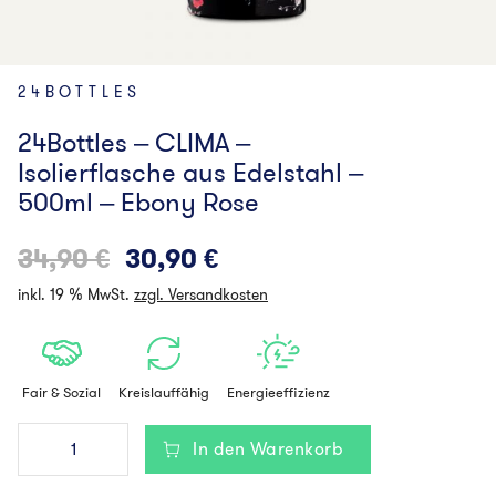
24BOTTLES
24Bottles – CLIMA –
Isolierflasche aus Edelstahl –
500ml – Ebony Rose
Ursprünglicher
Aktueller
34,90
€
30,90
€
Preis
Preis
inkl. 19 % MwSt.
zzgl. Versandkosten
war:
ist:
34,90 €
30,90 €.
Fair & Sozial
Kreislauffähig
Energieeffizienz
24Bottles
In den Warenkorb
-
CLIMA
-