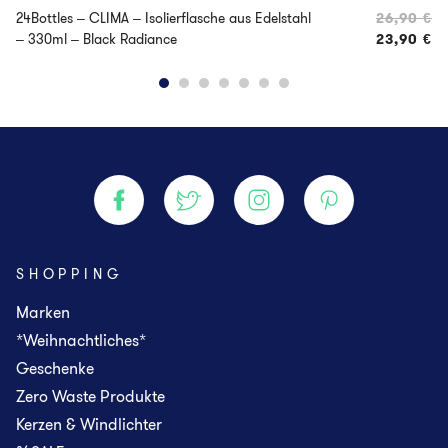
24Bottles – CLIMA – Isolierflasche aus Edelstahl
26,90
€
Ur
– 330ml – Black Radiance
23,90
€
Ak
SHOPPING
Marken
*Weihnachtliches*
Geschenke
Zero Waste Produkte
Kerzen & Windlichter