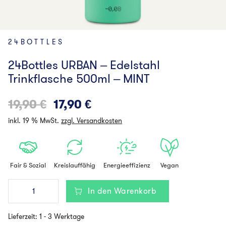
24BOTTLES
24Bottles URBAN – Edelstahl
Trinkflasche 500ml – MINT
Ursprünglicher
Aktueller
19,90
€
17,90
€
Preis
Preis
inkl. 19 % MwSt.
zzgl. Versandkosten
war:
ist:
19,90 €
17,90 €.
Fair & Sozial
Kreislauffähig
Energieeffizienz
Vegan
24Bottles
In den Warenkorb
URBAN
-
Edelstahl
Lieferzeit:
1 - 3 Werktage
Trinkflasche