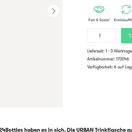
Fair & Sozial
Kreislauff
24Bottles
-
URBAN
Trinkflasche
Lieferzeit:
1 - 3 Werktage
aus
Edelstahl
Artikelnummer:
170046
-
Verfügbarkeit: 6 auf Lag
1000ml
-
SAGE
Menge
 24Bottles haben es in sich. Die URBAN Trinkflasche a