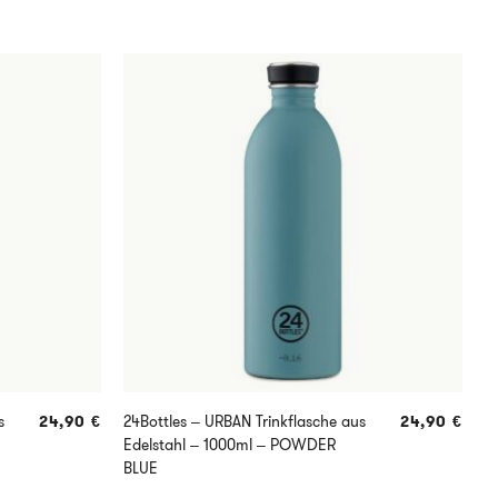
s
24,90
€
24Bottles – URBAN Trinkflasche aus
24,90
€
2
Edelstahl – 1000ml – POWDER
a
BLUE
M