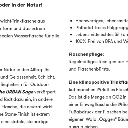
oder in der Natur!
Hochwertiges, lebensmitte
ewicht-Trinkflasche aus
Phthalat-freies Polypropyl
ignform und das extrem
Lebensmittelechtes Siliko
dealen Wasserflasche für alle
100% Frei von BPA und 
Flaschenpflege:
Regelmäßiges Reinigen per H
und Flaschenbürste.
er Natur in den Alltag. Ihr
 und Gelassenheit. Schlicht,
Eine klimapositive Trinkfla
 Begleiterin für Outdoor-
Auf manchen 24Bottles Flaschen
che URBAN Sage
verkörpert
Das ist die Menge an CO2 in 
d lädt dazu ein, in andere
einer Einwegflasche die 24Bo
Flasche, die neutral wirkt
Fußabdruck der Flaschen be
 Stone-Finish ist extrem
eigenen Wald „Oxygen“ Bäum
ine stabile, steinartige
auszugleichen.