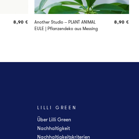
8,90
€
Another Studio – PLANT ANIMAL
8,90
€
A
EULE | Pflanzendeko aus Messing
S
M
LILLI GREEN
Über Lilli Green
Nachhaltigkeit
Nachhaltigkeitskriterien