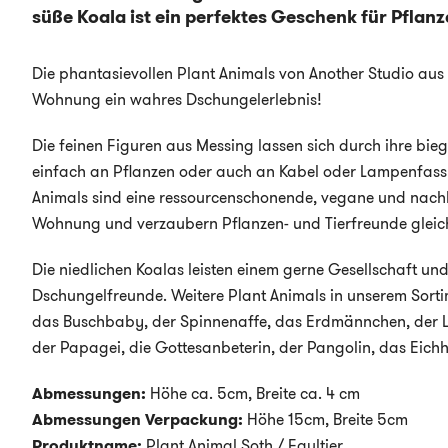
süße Koala ist ein perfektes Geschenk für Pflan
Die phantasievollen Plant Animals von Another Studio au
Wohnung ein wahres Dschungelerlebnis!
Die feinen Figuren aus Messing lassen sich durch ihre b
einfach an Pflanzen oder auch an Kabel oder Lampenfassu
Animals sind eine ressourcenschonende, vegane und nachh
Wohnung und verzaubern Pflanzen- und Tierfreunde glei
Die niedlichen Koalas leisten einem gerne Gesellschaft und
Dschungelfreunde. Weitere Plant Animals in unserem Sortim
das Buschbaby, der Spinnenaffe, das Erdmännchen, der 
der Papagei, die Gottesanbeterin, der Pangolin, das Eich
Abmessungen:
Höhe ca. 5cm, Breite ca. 4 cm
Abmessungen Verpackung:
Höhe 15cm, Breite 5cm
Produktname:
Plant Animal Soth / Faultier