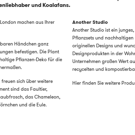
zenliebhaber und Koalafans.
s London machen aus Ihrer
Another Studio
Another Studio ist ein junges
Pflanzsets und nachhaltigen 
iegbaren Händchen ganz
originellen Designs und wun
ngen befestigen. Die Plant
Designprodukten in der Wohn
altige Pflanzen-Deko für die
Unternehmen großen Wert au
chermaßen.
recycelten und kompostierba
 freuen sich über weitere
Hier finden Sie weitere Prod
ent sind das Faultier,
Laubfrosch, das Chameleon,
hörnchen und die Eule.