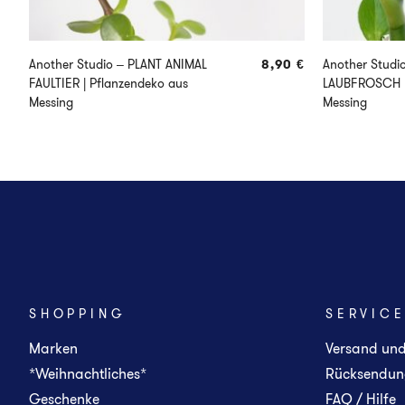
Another Studio – PLANT ANIMAL
8,90
€
Another Studi
FAULTIER | Pflanzendeko aus
LAUBFROSCH |
Messing
Messing
SHOPPING
SERVIC
Marken
Versand un
*Weihnachtliches*
Rücksendun
Geschenke
FAQ / Hilfe