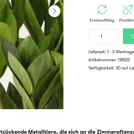
Kreislauffähig
Plastikfr
Another
Studio
-
PLANT
Lieferzeit:
1 - 3 Werktage
ANIMAL
KOALA
Artikelnummer:
118522
|
Verfügbarkeit: 30 auf La
Pflanzendeko
aus
Messing
Menge
tzückende Metalltiere, die sich an die Zimmerpflanz