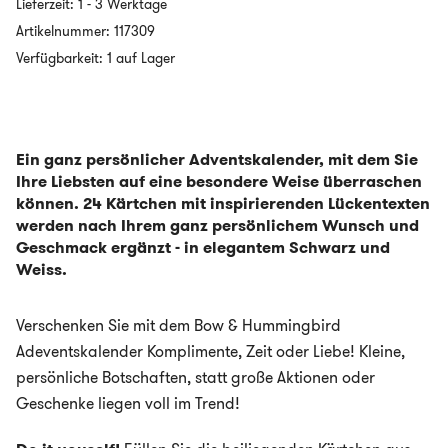
Lieferzeit:
1 - 3 Werktage
-
Artikelnummer:
117309
DIY
ADVENTSKALENDER
Verfügbarkeit: 1 auf Lager
zum
selbst
gestalten
-
schwarz/weiss
Ein ganz persönlicher Adventskalender, mit dem Sie
Menge
Ihre Liebsten auf eine besondere Weise überraschen
können. 24 Kärtchen mit inspirierenden Lückentexten
werden nach Ihrem ganz persönlichem Wunsch und
Geschmack ergänzt - in elegantem Schwarz und
Weiss.
Verschenken Sie mit dem Bow & Hummingbird
Adeventskalender Komplimente, Zeit oder Liebe! Kleine,
persönliche Botschaften, statt große Aktionen oder
Geschenke liegen voll im Trend!