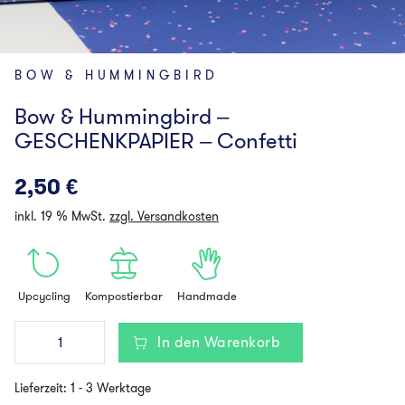
BOW & HUMMINGBIRD
Bow & Hummingbird –
GESCHENKPAPIER – Confetti
2,50
€
inkl. 19 % MwSt.
zzgl. Versandkosten
Upcycling
Kompostierbar
Handmade
Bow
In den Warenkorb
&
Hummingbird
-
Lieferzeit:
1 - 3 Werktage
GESCHENKPAPIER