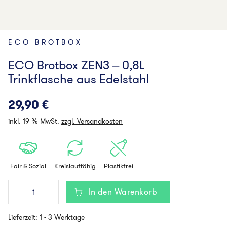
ECO BROTBOX
ECO Brotbox ZEN3 – 0,8L
Trinkflasche aus Edelstahl
29,90
€
inkl. 19 % MwSt.
zzgl. Versandkosten
Fair & Sozial
Kreislauffähig
Plastikfrei
ECO
In den Warenkorb
Brotbox
ZEN3
–
Lieferzeit:
1 - 3 Werktage
0,8L