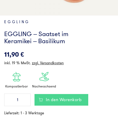
EGGLING
EGGLING – Saatset im
Keramikei – Basilikum
11,90
€
inkl. 19 % MwSt.
zzgl. Versandkosten
Kompostierbar
Nachwachsend
EGGLING
In den Warenkorb
-
Saatset
im
Lieferzeit:
1 - 3 Werktage
Keramikei