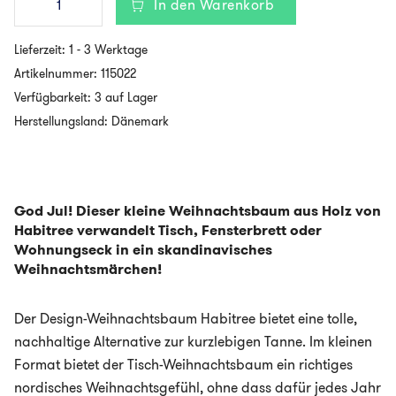
In den Warenkorb
-
skandinavischer
Tisch-
Lieferzeit:
1 - 3 Werktage
Weihnachtsbaum
aus
Artikelnummer:
115022
Holz
Verfügbarkeit: 3 auf Lager
-
Kebony
Herstellungsland: Dänemark
Character
Wood
Menge
God Jul! Dieser kleine Weihnachtsbaum aus Holz von
Habitree verwandelt Tisch, Fensterbrett oder
Wohnungseck in ein skandinavisches
Weihnachtsmärchen!
Der Design-Weihnachtsbaum Habitree bietet eine tolle,
nachhaltige Alternative zur kurzlebigen Tanne. Im kleinen
Format bietet der Tisch-Weihnachtsbaum ein richtiges
nordisches Weihnachtsgefühl, ohne dass dafür jedes Jahr