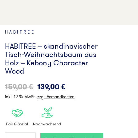
HABITREE
HABITREE – skandinavischer
Tisch-Weihnachtsbaum aus
Holz – Kebony Character
Wood
Ursprünglicher
Aktueller
159,00
€
139,00
€
Preis
Preis
inkl. 19 % MwSt.
zzgl. Versandkosten
war:
ist:
159,00 €
139,00 €.
Fair & Sozial
Nachwachsend
HABITREE