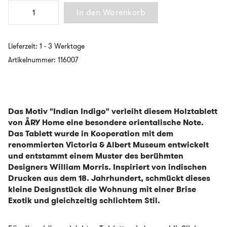
ÅRY
In den Warenkorb
HOME
-
Tablett
aus
Lieferzeit:
1 - 3 Werktage
Birkenholz
-
Artikelnummer:
116007
Indian
Indigo
Menge
Das Motiv "Indian Indigo" verleiht diesem Holztablett
von ÅRY Home eine besondere orientalische Note.
Das Tablett wurde in Kooperation mit dem
renommierten Victoria & Albert Museum entwickelt
und entstammt einem Muster des berühmten
Designers William Morris. Inspiriert von indischen
Drucken aus dem 18. Jahrhundert, schmückt dieses
kleine Designstück die Wohnung mit einer Brise
Exotik und gleichzeitig schlichtem Stil.