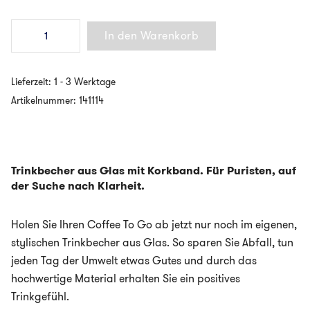
KeepCup
In den Warenkorb
-
BREW
CORK
-
Lieferzeit:
1 - 3 Werktage
Coffee
to
Artikelnummer:
141114
go
Becher
aus
Glas
in
Trinkbecher aus Glas mit Korkband. Für Puristen, auf
3
der Suche nach Klarheit.
Größen
-
EVENTIDE
Menge
Holen Sie Ihren Coffee To Go ab jetzt nur noch im eigenen,
stylischen Trinkbecher aus Glas. So sparen Sie Abfall, tun
jeden Tag der Umwelt etwas Gutes und durch das
hochwertige Material erhalten Sie ein positives
Trinkgefühl.