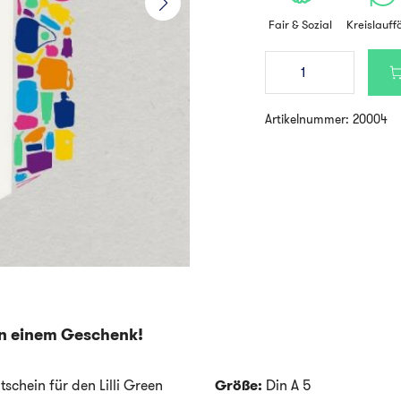
Fair & Sozial
Kreislauff
Lilli
Green
Shop
Gutschein
Artikelnummer:
20004
100
€
Menge
in einem Geschenk!
schein für den Lilli Green
Größe:
Din A 5