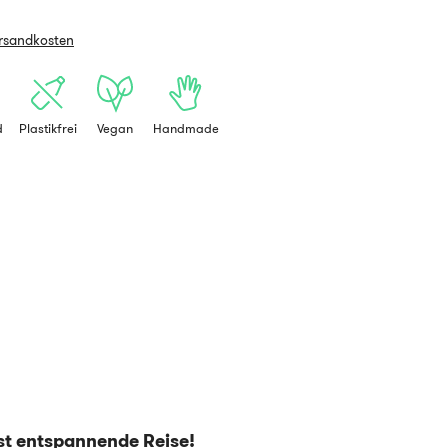
ersandkosten
d
Plastikfrei
Vegan
Handmade
efst entspannende Reise!