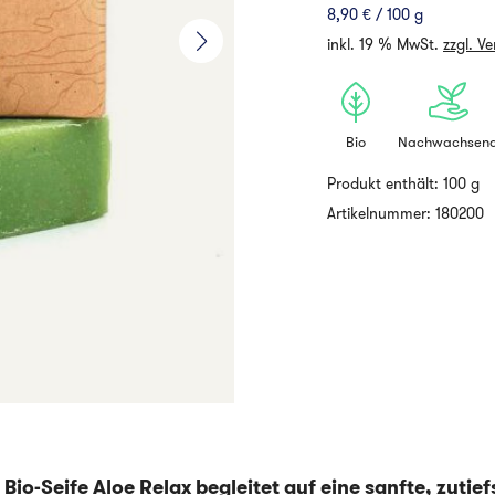
8,90
€
/
100
g
inkl. 19 % MwSt.
zzgl. V
Bio
Nachwachsen
Produkt enthält: 100
g
Artikelnummer:
180200
Bio-Seife Aloe Relax begleitet auf eine sanfte, zuti