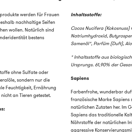
kprodukte werden für Frauen
Inhaltsstoffe:
deshalb nachhaltige Seifen
Cocos Nucifera (Kokosnuss) 
hen wollen. Natürlich sind
Natriumhydroxid, Butyrosper
deridentität bestens
Samenöl*, Parfüm (Duft), Alo
*
Inhaltsstoffe aus biologis
Ursprungs.
61,90
% der Gesam
toffe ohne Sulfate oder
Sapiens
eralöle, sondern nur die
ale Feuchtigkeit, Ernährung
Farbenfrohe, wunderbar duf
nicht an Tieren getestet.
französische Marke Sapiens s
natürlichen Zutaten her. Im G
ns:
Sapiens das traditionelle Ka
Nährstoffe der natürlichen In
aggressive Konservierungsmit