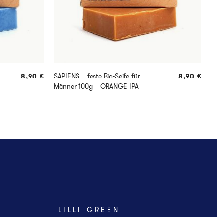
8,90
€
SAPIENS – feste Bio-Seife für
8,90
€
S
Männer 100g – ORANGE IPA
M
LILLI GREEN