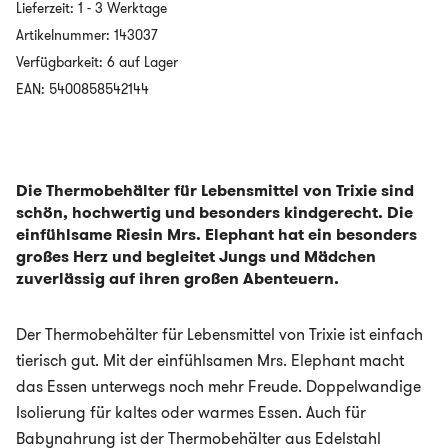
Lieferzeit:
1 - 3 Werktage
Edelstahl
–
Artikelnummer:
143037
Food
Verfügbarkeit: 6 auf Lager
Jar
350ml-
EAN: 5400858542144
MRS.
ELEPHANT
Menge
Die Thermobehälter für Lebensmittel von Trixie sind
schön, hochwertig und besonders kindgerecht. Die
einfühlsame Riesin Mrs. Elephant hat ein besonders
großes Herz und begleitet Jungs und Mädchen
zuverlässig auf ihren großen Abenteuern.
Der Thermobehälter für Lebensmittel von Trixie ist einfach
tierisch gut. Mit der einfühlsamen Mrs. Elephant macht
das Essen unterwegs noch mehr Freude. Doppelwandige
Isolierung für kaltes oder warmes Essen. Auch für
Babynahrung ist der Thermobehälter aus Edelstahl