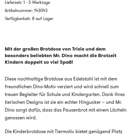
Lieferzeit:
1 - 3 Werktage
Lunchbox
aus
Artikelnummer:
143043
Edelstahl
Verfügbarkeit: 8 auf Lager
-
groß
-
MR.
DINO
Menge
Mit der großen Brotdose von Trixie und dem
besonders beliebten Mr. Dino macht die Brotzeit
Kindern doppelt so viel Spaß!
Diese nachhaltige Brotdose aus Edelstahl ist mit dem
freundlichen Dino-Motiv verziert und wird schnell zum
treuen Begleiter für Schule und Kindergarten. Dank ihres
tierischen Designs ist sie ein echter Hingucker – und Mr.
Dino sorgt dafür, dass das Pausenbrot mit einem Lächeln
genossen wird.
Die Kinderbrotdose mit Tiermotiv bietet genügend Platz