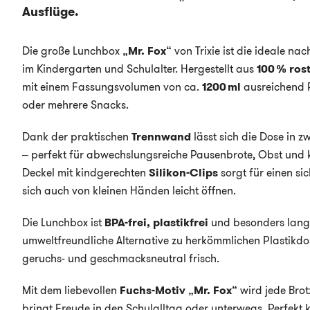
Ausflüge.
Die große Lunchbox
„Mr. Fox“
von Trixie ist die ideale na
im Kindergarten und Schulalter. Hergestellt aus
100 % ros
mit einem Fassungsvolumen von ca.
1200 ml
ausreichend P
oder mehrere Snacks.
Dank der praktischen
Trennwand
lässt sich die Dose in z
– perfekt für abwechslungsreiche Pausenbrote, Obst und k
Deckel mit kindgerechten
Silikon-Clips
sorgt für einen si
sich auch von kleinen Händen leicht öffnen.
Die Lunchbox ist
BPA-frei, plastikfrei
und besonders langl
umweltfreundliche Alternative zu herkömmlichen Plastikdos
geruchs- und geschmacksneutral frisch.
Mit dem liebevollen
Fuchs-Motiv „Mr. Fox“
wird jede Brot
bringt Freude in den Schulalltag oder unterwegs. Perfekt 