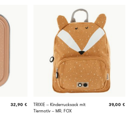
32,90
€
TRIXIE – Kinderrucksack mit
39,00
€
T
Tiermotiv – MR. FOX
M