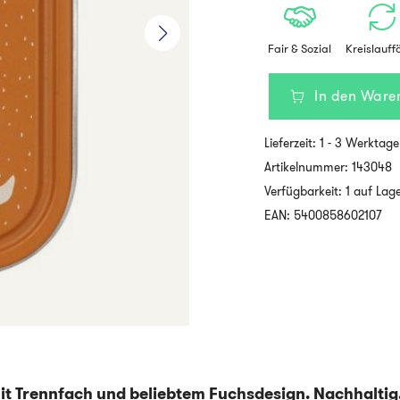
Fair & Sozial
Kreislauff
In den Ware
TRIXIE
Kinderbrotdose
aus
Lieferzeit:
1 - 3 Werktage
Edelstahl
–
Artikelnummer:
143048
Groß
Verfügbarkeit: 1 auf Lag
–
MR.
EAN: 5400858602107
FOX
|
Lunchbox
für
Kinder
Menge
mit Trennfach und beliebtem Fuchsdesign. Nachhaltig,