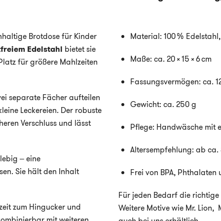
chhaltige Brotdose für Kinder
Material: 100 % Edelstahl
tfreiem Edelstahl
bietet sie
Maße: ca. 20 × 15 × 6 cm
latz für größere Mahlzeiten
Fassungsvermögen: ca. 1
wei separate Fächer aufteilen
Gewicht: ca. 250 g
leine Leckereien. Der robuste
cheren Verschluss und lässt
Pflege: Handwäsche mit
Altersempfehlung: ab ca.
ebig – eine
en. Sie hält den Inhalt
Frei von BPA, Phthalaten
Für jeden Bedarf die richtige
zeit zum Hingucker und
Weitere Motive wie Mr. Lion, 
kombinierbar mit weiteren
auch bei uns erhältlich.