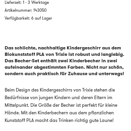
Lieferzeit:
1 - 3 Werktage
Biokunststoff
PLA
Artikelnummer:
143050
–
Verfügbarkeit: 6 auf Lager
Becher
im
2er
Set
-
Rose
Das schlichte, nachhaltige Kindergeschirr aus dem
Menge
Biokunststoff PLA von Trixie ist robust und langlebig.
Das Becher-Set enthält zwei Kinderbecher in zwei
aufeinander abgestimmten Farben. Nicht nur schön,
sondern auch praktisch für Zuhause und unterwegs!
Beim Design des Kindergeschirrs von Trixie stehen die
Bedürfnisse von jungen Kindern und deren Eltern im
Mittelpunkt. Die Größe der Becher ist perfekt für kleine
Hände. Mit den Kinderbechern aus dem pflanzlichen
Kunststoff PLA macht das Trinken richtig gute Laune!