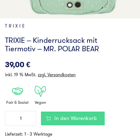
TRIXIE
TRIXIE – Kinderrucksack mit
Tiermotiv – MR. POLAR BEAR
39,00
€
inkl. 19 % MwSt.
zzgl. Versandkosten
Fair & Sozial
Vegan
TRIXIE
In den Warenkorb
-
Kinderrucksack
mit
Lieferzeit:
1 - 3 Werktage
Tiermotiv