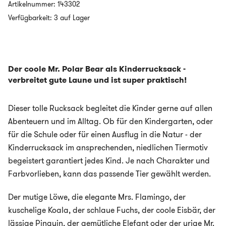
-
Artikelnummer:
143302
MR.
Verfügbarkeit: 3 auf Lager
POLAR
BEAR
Menge
Der coole Mr. Polar Bear als Kinderrucksack -
verbreitet gute Laune und ist super praktisch!
Dieser tolle Rucksack begleitet die Kinder gerne auf allen
Abenteuern und im Alltag. Ob für den Kindergarten, oder
für die Schule oder für einen Ausflug in die Natur - der
Kinderrucksack im ansprechenden, niedlichen Tiermotiv
begeistert garantiert jedes Kind. Je nach Charakter und
Farbvorlieben, kann das passende Tier gewählt werden.
Der mutige Löwe, die elegante Mrs. Flamingo, der
kuschelige Koala, der schlaue Fuchs, der coole Eisbär, der
lässige Pinguin, der gemütliche Elefant oder der urige Mr.