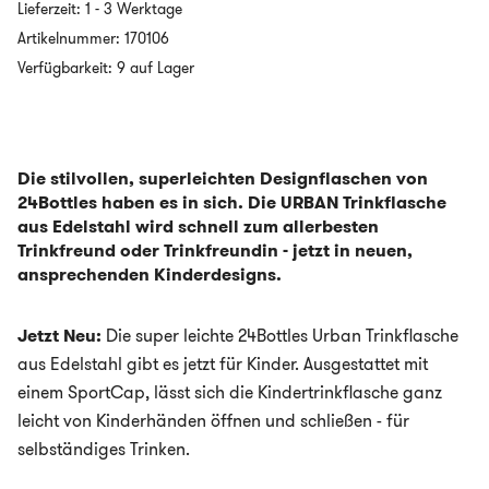
Lieferzeit:
1 - 3 Werktage
Edelstahl
mit
Artikelnummer:
170106
Sportcap
Verfügbarkeit: 9 auf Lager
-
250ml
-
MAGIC
FRIENDS
Menge
Die stilvollen, superleichten Designflaschen von
24Bottles haben es in sich. Die URBAN Trinkflasche
aus Edelstahl wird schnell zum allerbesten
Trinkfreund oder Trinkfreundin - jetzt in neuen,
ansprechenden Kinderdesigns.
Jetzt Neu:
Die super leichte 24Bottles Urban Trinkflasche
aus Edelstahl gibt es jetzt für Kinder. Ausgestattet mit
einem SportCap, lässt sich die Kindertrinkflasche ganz
leicht von Kinderhänden öffnen und schließen - für
selbständiges Trinken.