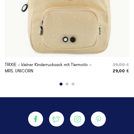
TRIXIE – kleiner Kinderrucksack mit Tiermotiv –
39,00
€
Ur
MRS. UNICORN
29,00
€
Ak