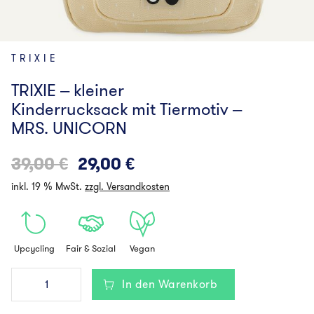
TRIXIE
TRIXIE – kleiner
Kinderrucksack mit Tiermotiv –
MRS. UNICORN
Ursprünglicher
Aktueller
39,00
€
29,00
€
Preis
Preis
inkl. 19 % MwSt.
zzgl. Versandkosten
war:
ist:
39,00 €
29,00 €.
Upcycling
Fair & Sozial
Vegan
TRIXIE
In den Warenkorb
-
kleiner
Kinderrucksack