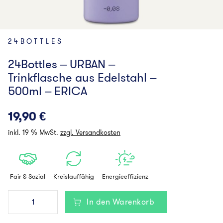
24BOTTLES
24Bottles – URBAN –
Trinkflasche aus Edelstahl –
500ml – ERICA
19,90
€
inkl. 19 % MwSt.
zzgl. Versandkosten
Fair & Sozial
Kreislauffähig
Energieeffizienz
24Bottles
In den Warenkorb
-
URBAN
-