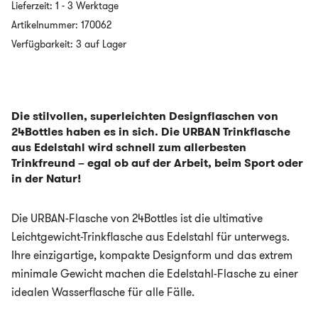
Lieferzeit:
1 - 3 Werktage
Trinkflasche
aus
Artikelnummer:
170062
Edelstahl
Verfügbarkeit: 3 auf Lager
-
500ml
-
ERICA
Menge
Die stilvollen, superleichten Designflaschen von
24Bottles haben es in sich. Die URBAN Trinkflasche
aus Edelstahl wird schnell zum allerbesten
Trinkfreund – egal ob auf der Arbeit, beim Sport oder
in der Natur!
Die URBAN-Flasche von 24Bottles ist die ultimative
Leichtgewicht-Trinkflasche aus Edelstahl für unterwegs.
Ihre einzigartige, kompakte Designform und das extrem
minimale Gewicht machen die Edelstahl-Flasche zu einer
idealen Wasserflasche für alle Fälle.