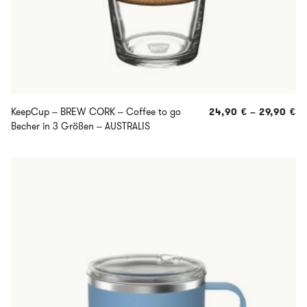
KeepCup – BREW CORK – Coffee to go
24,90
€
–
29,90
€
Becher in 3 Größen – AUSTRALIS