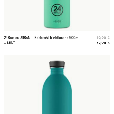
24Bottles URBAN – Edelstahl Trinkflasche 500ml
19,90
€
Ur
– MINT
17,90
€
Ak