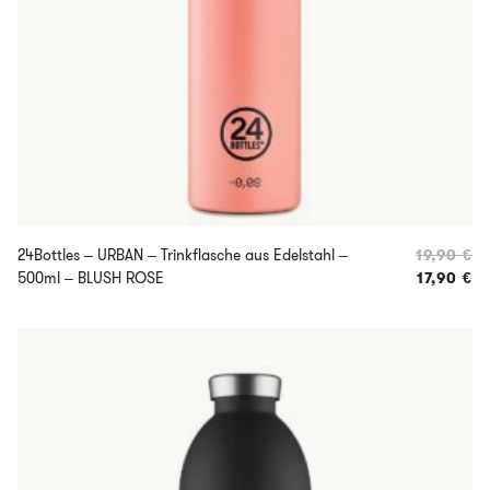
24Bottles – URBAN – Trinkflasche aus Edelstahl –
19,90
€
Ur
500ml – BLUSH ROSE
17,90
€
Ak