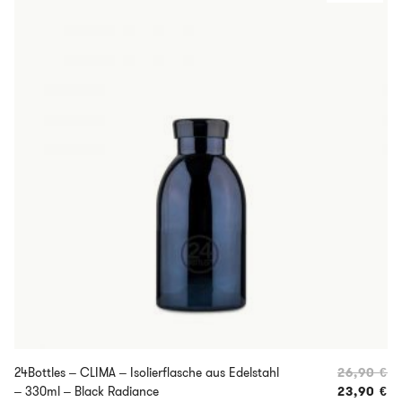
24Bottles – CLIMA – Isolierflasche aus Edelstahl
26,90
€
Ur
– 330ml – Black Radiance
23,90
€