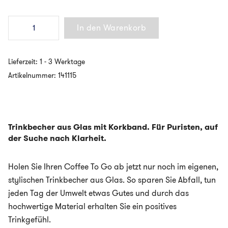
KeepCup
In den Warenkorb
-
BREW
CORK
-
Lieferzeit:
1 - 3 Werktage
Coffee
to
Artikelnummer:
141115
go
Becher
aus
Glas
in
Trinkbecher aus Glas mit Korkband. Für Puristen, auf
3
der Suche nach Klarheit.
Größen
-
MOONLIGHT
Menge
Holen Sie Ihren Coffee To Go ab jetzt nur noch im eigenen,
stylischen Trinkbecher aus Glas. So sparen Sie Abfall, tun
jeden Tag der Umwelt etwas Gutes und durch das
hochwertige Material erhalten Sie ein positives
Trinkgefühl.