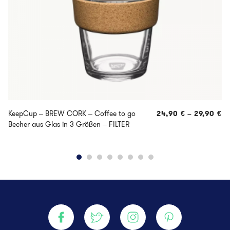
KeepCup – BREW CORK – Coffee to go
24,90
€
–
29,90
€
Becher aus Glas in 3 Größen – FILTER