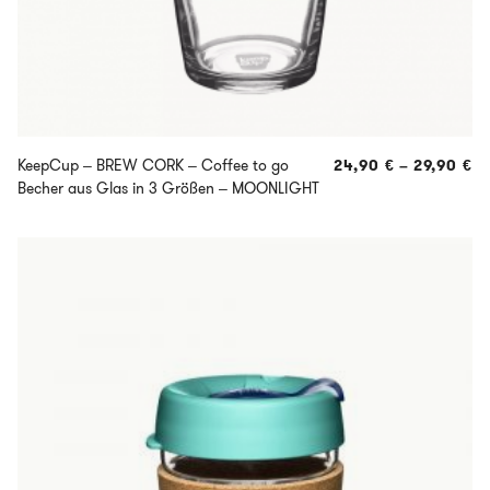
KeepCup – BREW CORK – Coffee to go
24,90
€
–
29,90
€
Becher aus Glas in 3 Größen – MOONLIGHT