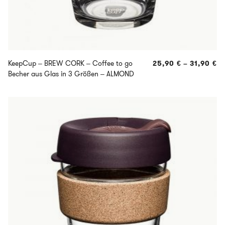
KeepCup – BREW CORK – Coffee to go
25,90
€
–
31,90
€
Becher aus Glas in 3 Größen – ALMOND