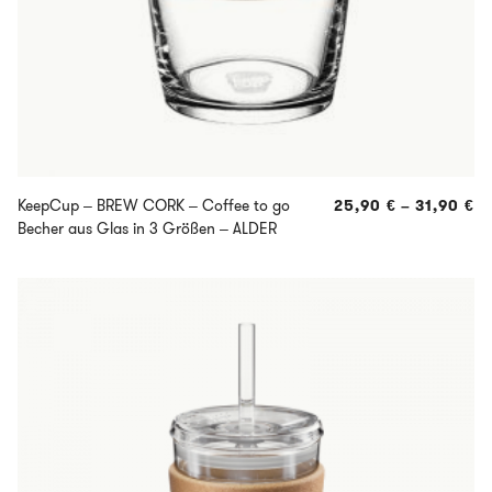
KeepCup – BREW CORK – Coffee to go
25,90
€
–
31,90
€
Becher aus Glas in 3 Größen – ALDER