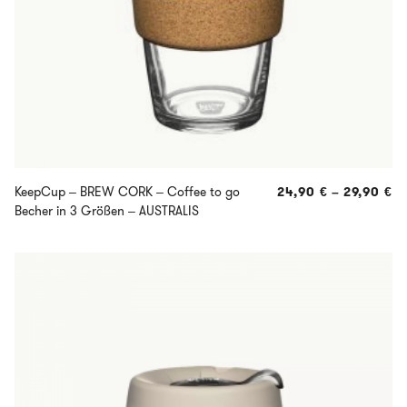
KeepCup – BREW CORK – Coffee to go
24,90
€
–
29,90
€
Becher in 3 Größen – AUSTRALIS