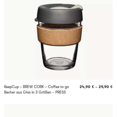
KeepCup – BREW CORK – Coffee to go
24,90
€
–
29,90
€
Becher aus Glas in 3 Größen – PRESS