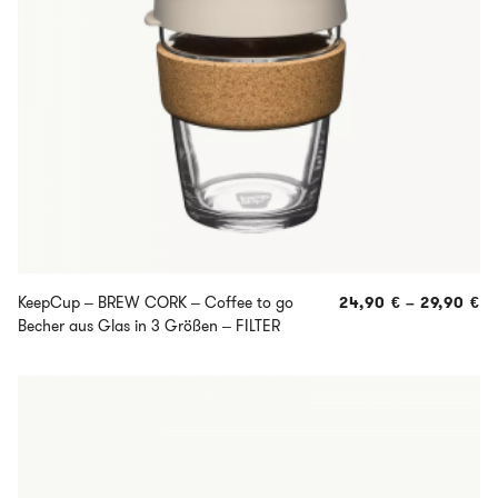
KeepCup – BREW CORK – Coffee to go
24,90
€
–
29,90
€
Becher aus Glas in 3 Größen – FILTER