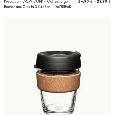
KeepCup – BREW CORK – Coffee to go
24,90
€
–
29,90
€
Becher aus Glas in 3 Größen – DAYBREAK