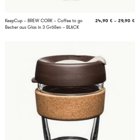
KeepCup – BREW CORK – Coffee to go
24,90
€
–
29,90
€
Becher aus Glas in 3 Größen – BLACK