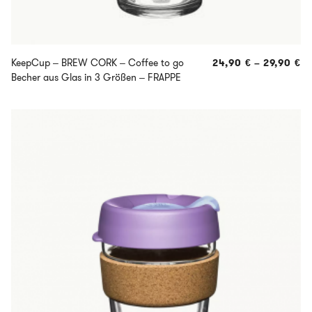
KeepCup – BREW CORK – Coffee to go
24,90
€
–
29,90
€
Becher aus Glas in 3 Größen – FRAPPE